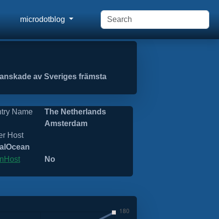
microdotblog
granskade av Sveriges främsta
try Name
The Netherlands
Amsterdam
er Host
talOcean
nHost
No