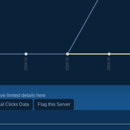
ve limited details here
al Clicks Data
Flag this Server