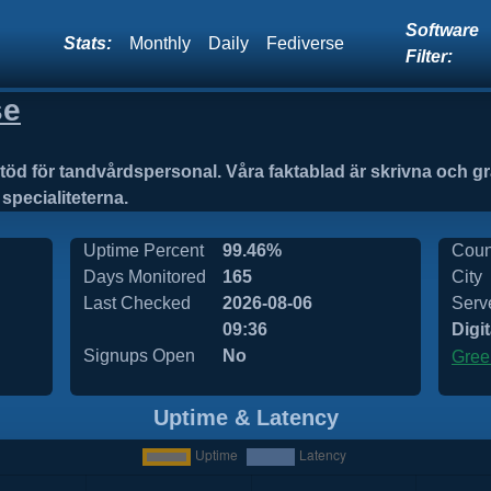
Software
Stats:
Monthly
Daily
Fediverse
Filter:
se
stöd för tandvårdspersonal. Våra faktablad är skrivna och 
specialiteterna.
Uptime Percent
99.46%
Coun
Days Monitored
165
City
Last Checked
2026-08-06
Serv
09:36
Digi
Signups Open
No
Gree
Uptime & Latency